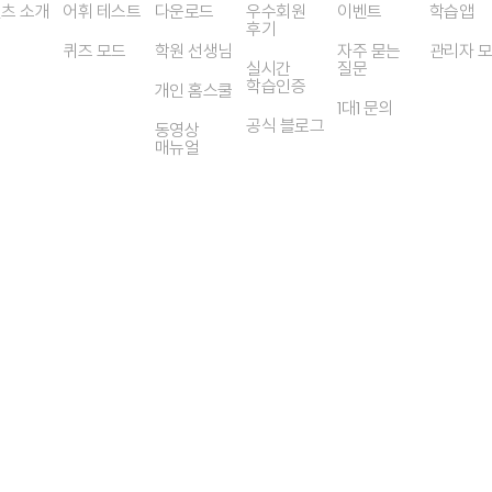
츠 소개
어휘 테스트
다운로드
우수회원
이벤트
학습앱
후기
퀴즈 모드
학원 선생님
자주 묻는
관리자 
실시간
질문
학습인증
개인 홈스쿨
1대1 문의
공식 블로그
동영상
매뉴얼