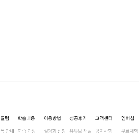
리큘럼
학습내용
이용방법
성공후기
고객센터
멤버십
폼 안내
학습 과정
설명회 신청
유튜브 채널
공지사항
무료체험